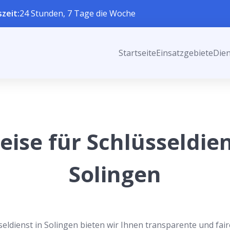
zeit:
24 Stunden, 7 Tage die Woche
Startseite
Einsatzgebiete
Dien
eise für Schlüsseldie
Solingen
seldienst in Solingen bieten wir Ihnen transparente und fai